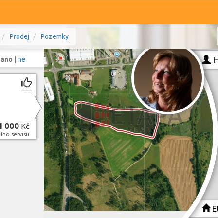
Prodej
Pozemky
H
:
ano
|
ne
Komerční
Ostatní
4 000
Kč
 Vysočina
Prodej i pronájem
ího servisu
Typ
Typ
Zobrazit
797
pozemků
Et