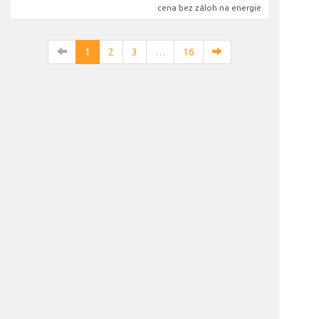
cena bez záloh na energie
1
2
3
…
16