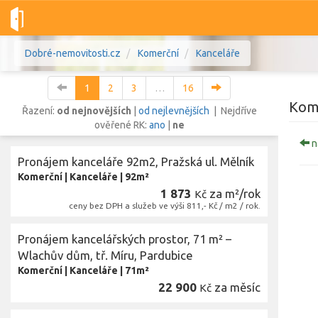
Dobré-nemovitosti.cz
Komerční
Kanceláře
1
2
3
…
16
Kome
Řazení:
od nejnovějších
|
od nejlevnějších
| Nejdříve
ověřené RK:
ano
|
ne
n
Vše
Byty
Domy
Pozemky
Pronájem kanceláře 92m2, Pražská ul. Mělník
Komerční
|
Kanceláře
|
92m²
1 873
za m²/rok
Lokalita
Kč
ceny bez DPH a služeb ve výši 811,- Kč / m2 / rok.
Lokalita
Lokalita
Cena
Pronájem kancelářských prostor, 71 m² –
Wlachův dům, tř. Míru, Pardubice
Komerční
|
Kanceláře
|
71m²
22 900
za měsíc
Kč
Zobr