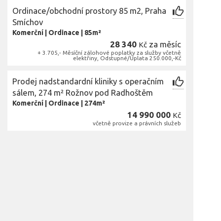
Ordinace/obchodní prostory 85 m2, Praha
Smíchov
Komerční
|
Ordinace
|
85m²
28 340
za měsíc
Kč
+ 3.705,- Měsíční zálohové poplatky za služby včetně
elektřiny, Odstupné/Úplata 250.000,-Kč
Prodej nadstandardní kliniky s operačním
sálem, 274 m² Rožnov pod Radhoštěm
Komerční
|
Ordinace
|
274m²
14 990 000
Kč
včetně provize a právních služeb