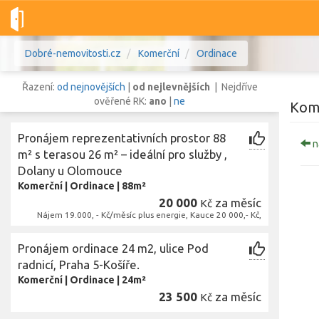
Dobré-nemovitosti.cz
Komerční
Ordinace
Řazení:
od nejnovějších
|
od nejlevnějších
| Nejdříve
ověřené RK:
ano
|
ne
Kome
Pronájem reprezentativních prostor 88
n
Vše
Byty
Domy
Pozemky
m² s terasou 26 m² – ideální pro služby ,
Dolany u Olomouce
Komerční
|
Ordinace
|
88m²
Lokalita
20 000
za měsíc
Kč
Lokalita
Lokalita
Nájem 19.000, - Kč/měsíc plus energie, Kauce 20 000,- Kč,
Cena
Pronájem ordinace 24 m2, ulice Pod
radnicí, Praha 5-Košíře.
Komerční
|
Ordinace
|
24m²
23 500
za měsíc
Kč
Zobr