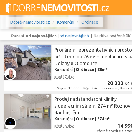
Dobré-nemovitosti.cz
Komerční
Ordinace
Řazení:
od nejnovějších
|
od nejlevnějších
| Nejdříve ověřené RK
Pronájem reprezentativních prosto
m² s terasou 26 m² – ideální pro slu
Dolany u Olomouce
Vše
Byty
Domy
Pozemky
Komerční
|
Ordinace
|
88m²
před 17 dny
Lokalita
Lokalita
Lokalita
20 000
Kč
Nájem 19.000, - Kč/měsíc plus energie, Kauce 2
Cena
Prodej nadstandardní kliniky
s operačním sálem, 274 m² Rožnov
Radhoštěm
Komerční
|
Ordinace
|
274m²
14 99
před 25 dny
včetně provize a práv