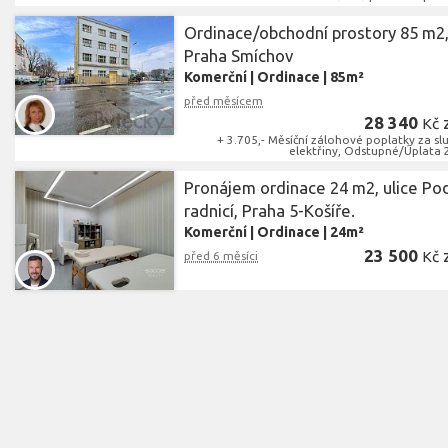
Ordinace/obchodní prostory 85 m2
Praha Smíchov
Komerční
|
Ordinace
|
85m²
před měsícem
28 340
Kč
+ 3.705,- Měsíční zálohové poplatky za sl
elektřiny, Odstupné/Úplata 
Pronájem ordinace 24 m2, ulice Po
radnicí, Praha 5-Košíře.
Komerční
|
Ordinace
|
24m²
23 500
Kč
před 6 měsíci