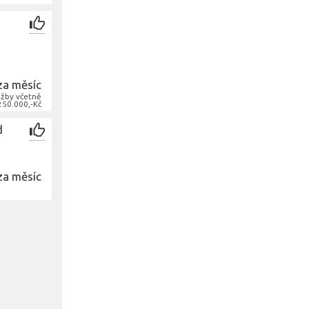
,
za měsíc
užby včetně
250.000,-Kč
d
za měsíc