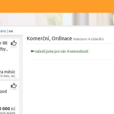
:
ano
|
ne
Komerční, Ordinace
Nalezeno 4 výsledků
r 88
žby ,
nalezli jsme pro vás 4 nemovitostí .
Komerční
Ostatní
Prodej i pronájem
za měsíc
0 000,- Kč,
Typ
Ordinace
Typ
 pod
Zobrazit
1 241
nemovitostí
0 000
Kč
ních služeb