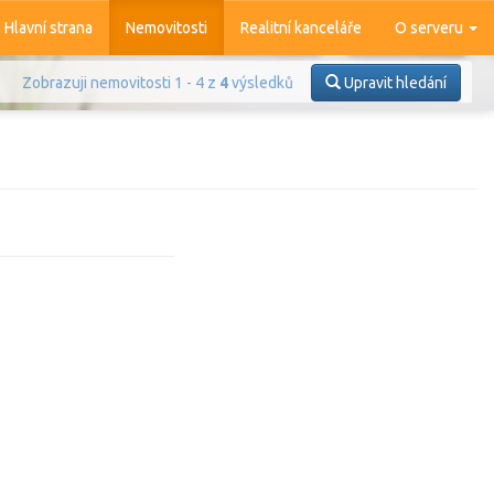
Hlavní strana
Nemovitosti
Realitní kanceláře
O serveru
Zobrazuji nemovitosti 1 - 4 z
4
výsledků
Upravit hledání
Prodej
Pronájem