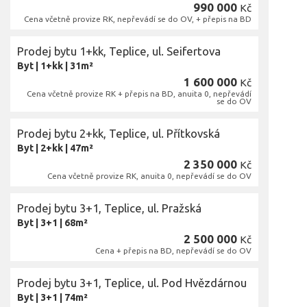
990 000
Kč
Cena včetně provize RK, nepřevádí se do OV, + přepis na BD
Prodej bytu 1+kk, Teplice, ul. Seifertova
Byt
|
1+kk
|
31m²
1 600 000
Kč
Cena včetně provize RK + přepis na BD, anuita 0, nepřevádí
se do OV
Prodej bytu 2+kk, Teplice, ul. Přítkovská
Byt
|
2+kk
|
47m²
2 350 000
Kč
Cena včetně provize RK, anuita 0, nepřevádí se do OV
Prodej bytu 3+1, Teplice, ul. Pražská
Byt
|
3+1
|
68m²
2 500 000
Kč
Cena + přepis na BD, nepřevádí se do OV
Prodej bytu 3+1, Teplice, ul. Pod Hvězdárnou
Byt
|
3+1
|
74m²