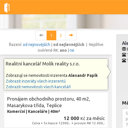
Dobré-nemovitosti.cz
Molík reality s.r.o.
Alexandr Papík
V
1
2
Al
Řazení:
od nejnovějších
|
od nejlevnějších
| Nejdříve
E
ověřené RK:
ano
|
ne
Vše
Byty
Domy
Pozemky
Realitní kancelář Molík reality s.r.o.
Zobrazují se nemovitosti inzerenta
Alexandr Papík
Lokalita
Zobrazit inzeráty všech inzerentů
Lokalita
Lokalita
Zobrazit nemovitosti všech kanceláří
Cena
Pronájem obchodního prostoru, 40 m2,
Má
Masarykova třída, Teplice
Komerční
|
Kanceláře
|
40m²
12 000
za měsíc
Kč
Cena + 3x kauce 12000,- + provize RK 12.000,-