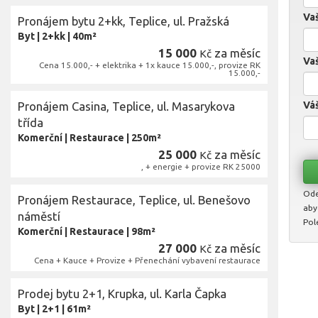
Va
Pronájem bytu 2+kk, Teplice, ul. Pražská
Byt
|
2+kk
|
40m²
15 000
za měsíc
Kč
Vaš
Cena 15.000,- + elektrika + 1x kauce 15.000,-, provize RK
15.000,-
Pronájem Casina, Teplice, ul. Masarykova
Váš
třída
Komerční
|
Restaurace
|
250m²
25 000
za měsíc
Kč
, + energie + provize RK 25000
Ode
Pronájem Restaurace, Teplice, ul. Benešovo
aby
náměstí
Pol
Komerční
|
Restaurace
|
98m²
27 000
za měsíc
Kč
Cena + Kauce + Provize + Přenechání vybavení restaurace
Prodej bytu 2+1, Krupka, ul. Karla Čapka
Byt
|
2+1
|
61m²