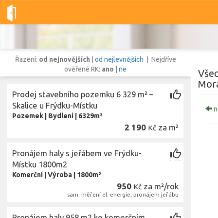
Dobré-nemovitosti.cz
obec Frýdek-Místek, okres Frýdek-Místek
Řazení:
od nejnovějších
|
od nejlevnějších
| Nejdříve
ověřené RK:
ano
|
ne
Všec
Mora
Prodej stavebního pozemku 6 329 m² –
Vše
Byty
Domy
Pozemky
Skalice u Frýdku-Místku
n
Pozemek
|
Bydlení
|
6329m²
2 190
za m²
Kč
Lokalita
Lokalita
obec Frýdek-Místek
,
okres Frýdek-Místek, Moravskoslezský kraj
Pronájem haly s jeřábem ve Frýdku-
Cena
Místku 1800m2
Komerční
|
Výroba
|
1800m²
950
za m²/rok
Kč
sam. měření el. energie, pronájem jeřábu
Pronájem haly 958 m2 ke komerčním