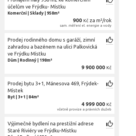
účelům ve Frýdku- Místku
Komerční
|
Sklady
|
958m²
900
za m²/rok
Kč
sam. měření el. energie a vody
Prodej rodinného domu s garáží, zimní
zahradou a bazénem na ulici Palkovická
ve Frýdku Místku
Dům
|
Rodinný
|
198m²
9 900 000
Kč
Prodej bytu 3+1, Mánesova 469, Frýdek-
Místek
Byt
|
3+1
|
84m²
4 999 000
Kč
včetně provize a právních služeb
Výjimečné bydlení na prestižní adrese
Staré Riviéry ve Frýdku-Místku