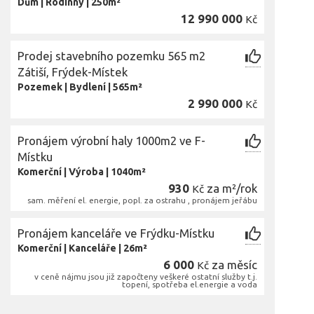
Dům
|
Rodinný
|
250m²
12 990 000
Kč
Prodej stavebního pozemku 565 m2
Zátiší, Frýdek-Místek
Pozemek
|
Bydlení
|
565m²
2 990 000
Kč
Pronájem výrobní haly 1000m2 ve F-
Místku
Komerční
|
Výroba
|
1040m²
930
za m²/rok
Kč
sam. měření el. energie, popl. za ostrahu , pronájem jeřábu
Pronájem kanceláře ve Frýdku-Místku
Komerční
|
Kanceláře
|
26m²
6 000
za měsíc
Kč
v ceně nájmu jsou již započteny veškeré ostatní služby t.j.
topení, spotřeba el.energie a voda