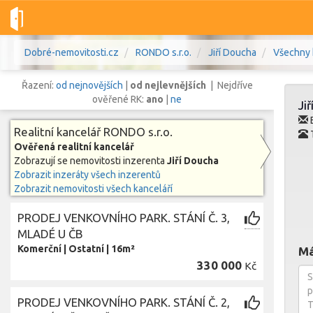
Dobré-nemovitosti.cz
RONDO s.r.o.
Jiří Doucha
Všechny 
Řazení:
od nejnovějších
|
od nejlevnějších
| Nejdříve
ověřené RK:
ano
|
ne
Ji
E
Realitní kancelář RONDO s.r.o.
T
Ověřená realitní kancelář
Vše
Byty
Domy
Pozemky
Zobrazují se nemovitosti inzerenta
Jiří Doucha
Zobrazit inzeráty všech inzerentů
Zobrazit nemovitosti všech kanceláří
Lokalita
Lokalita
Lokalita
PRODEJ VENKOVNÍHO PARK. STÁNÍ Č. 3,
Cena
MLADÉ U ČB
Komerční
|
Ostatní
|
16m²
Má
330 000
Kč
PRODEJ VENKOVNÍHO PARK. STÁNÍ Č. 2,