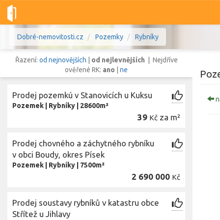
Dobré-nemovitosti.cz
Pozemky
Rybníky
Řazení:
od nejnovějších
|
od nejlevnějších
| Nejdříve
ověřené RK:
ano
|
ne
Poz
Prodej pozemkú v Stanovicích u Kuksu
n
Vše
Byty
Domy
Pozemky
Pozemek
|
Rybníky
|
28600m²
39
za m²
Kč
Lokalita
Prodej chovného a záchytného rybníku
Lokalita
Lokalita
v obci Boudy, okres Písek
Cena
Pozemek
|
Rybníky
|
7500m²
2 690 000
Kč
Prodej soustavy rybníků v katastru obce
Zo
Střítež u Jihlavy